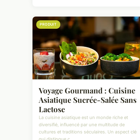
PRODUIT
Voyage Gourmand : Cuisine
Asiatique Sucrée-Salée Sans
Lactose
La cuisine asiatique est un monde riche et
diversifié, influencé par une multitude de
cultures et traditions séculaires. Un aspect clé
qui distingue c...