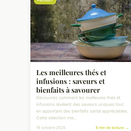
PRODUIT
Les meilleures thés et
infusions : saveurs et
bienfaits à savourer
Découvrez comment les meilleures thés et
infusions révèlent des saveurs uniques tout
en apportant des bienfaits santé appréciables.
Cette sélection me...
19 octobre 2025
8 min de lecture →