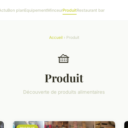
Actu
Bon plan
Equipement
Minceur
Produit
Restaurant bar
Accueil
› Produit
🧺
Produit
Découverte de produits alimentaires