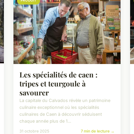
PRODUIT
Les spécialités de caen :
tripes et teurgoule à
savourer
La capitale du Calvados révèle un patrimoine
culinaire exceptionnel où les spécialités
culinaires de Caen à découvrir séduisent
chaque année plus de 1...
31 octobre 2025
7 min de lecture →