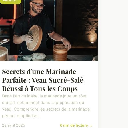
PRODUIT
Secrets d'une Marinade
Parfaite : Veau Sucré-Salé
Réussi à Tous les Coups
Dans l'art culinaire, la marinade joue un rôle
crucial, notamment dans la préparation du
veau. Comprendre les secrets de la marinade
permet d'optimise...
22 avril 2025
6 min de lecture →